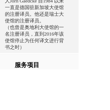
人Jörn Gaedcke 自1984 以来
一直是德国驻新加坡大使馆
的注册译员。他还是瑞士大
使馆的注册译员。
（也曾是奥地利大使馆的一
名注册译员，直到2016年该
使馆停止为任何译文进行背
书之时）
服务项目
为以下机构提供认证翻译：
• 外交部
• 移民与关卡局
• 婚姻注册局
• 政府机构